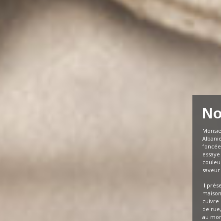
No
Monsieu
Albanie
foncée 
essaye 
couleu
saveur
Il prés
maison
cuivre
de rue
au mon